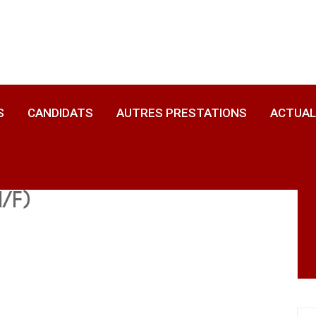
S
CANDIDATS
AUTRES PRESTATIONS
ACTUAL
CONSEIL EN RÉDACTION ET PRÉSENT
/F)
BILAN DE COMPÉTENCES ET FORM
RECLASSEMENT
TÉLÉCONSULTATION