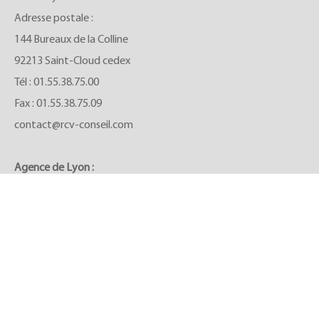
Adresse postale :
144 Bureaux de la Colline
92213 Saint-Cloud cedex
Tél :
01.55.38.75.00
Fax : 01.55.38.75.09
contact@rcv-conseil.com
Agence de Lyon :
Le Forum
27 rue Maurice Flandin
69444 Lyon cedex 03
Tel :
06.08.83.81.75
m.chambon@rcv-conseil.com